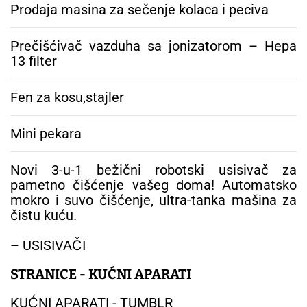
a
Prodaja masina za sečenje kolaca i peciva
:
Prečišćivač vazduha sa jonizatorom – Hepa
13 filter
Fen za kosu,stajler
Mini pekara
Novi 3-u-1 bežični robotski usisivač za
pametno čišćenje vašeg doma! Automatsko
mokro i suvo čišćenje, ultra-tanka mašina za
čistu kuću.
– USISIVAČI
STRANICE - KUĆNI APARATI
KUĆNI APARATI - TUMBLR