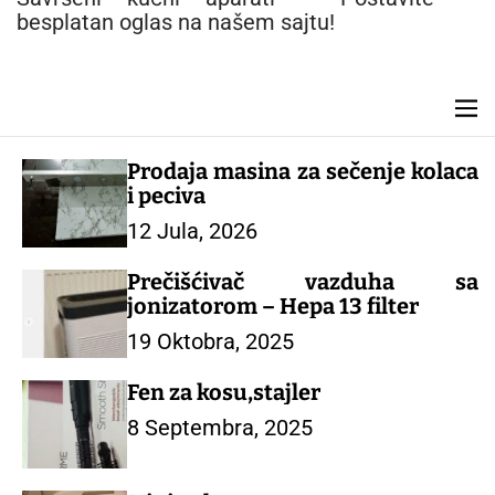
n
besplatan oglas na našem sajtu!
t
M
e
n
Prodaja masina za sečenje kolaca
u
i peciva
12 Jula, 2026
Prečišćivač vazduha sa
jonizatorom – Hepa 13 filter
19 Oktobra, 2025
Fen za kosu,stajler
8 Septembra, 2025