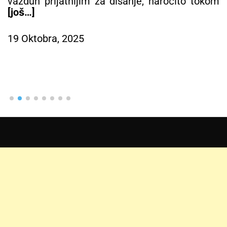
vazduh prijatnijim za disanje, naročito tokom
[još…]
19 Oktobra, 2025