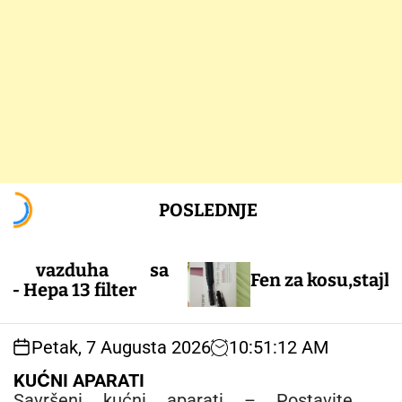
S
POSLEDNJE
k
i
p
 vazduha sa
t
Fen za kosu,stajler
pa 13 filter
o
c
o
Petak, 7 Augusta 2026
10
:
51
:
13
AM
n
t
KUĆNI APARATI
e
Savršeni kućni aparati – Postavite