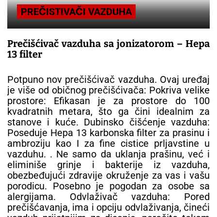
PREČISTIVAČI VAZDUHA
Prečišćivač vazduha sa jonizatorom – Hepa
13 filter
Potpuno nov prečišćivač vazduha. Ovaj uređaj
je više od običnog prečišćivača: Pokriva velike
prostore: Efikasan je za prostore do 100
kvadratnih metara, što ga čini idealnim za
stanove i kuće. Dubinsko čišćenje vazduha:
Poseduje Hepa 13 karbonska filter za prasinu i
ambroziju kao I za fine cistice prljavstine u
vazduhu. . Ne samo da uklanja prašinu, već i
eliminiše grinje i bakterije iz vazduha,
obezbeđujući zdravije okruženje za vas i vašu
porodicu. Posebno je pogodan za osobe sa
alergijama. Odvlaživač vazduha: Pored
prečišćavanja, ima i opciju odvlaživanja, čineći