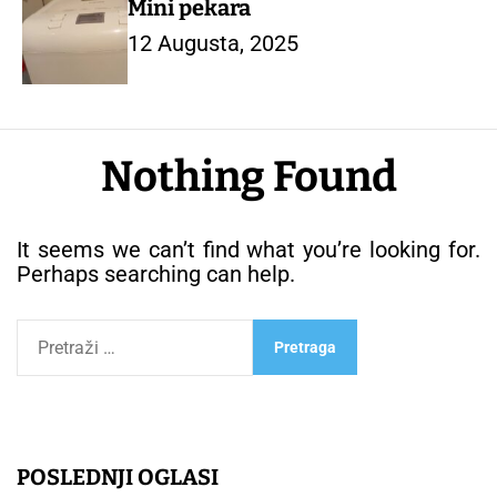
Mini pekara
12 Augusta, 2025
Nothing Found
It seems we can’t find what you’re looking for.
Perhaps searching can help.
P
r
e
t
r
a
g
POSLEDNJI OGLASI