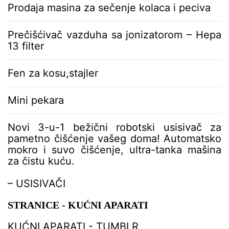
a
Prodaja masina za sečenje kolaca i peciva
:
Prečišćivač vazduha sa jonizatorom – Hepa
13 filter
Fen za kosu,stajler
Mini pekara
Novi 3-u-1 bežični robotski usisivač za
pametno čišćenje vašeg doma! Automatsko
mokro i suvo čišćenje, ultra-tanka mašina
za čistu kuću.
– USISIVAČI
STRANICE - KUĆNI APARATI
KUĆNI APARATI - TUMBLR