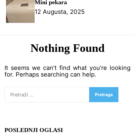
Mini pekara
12 Augusta, 2025
Nothing Found
It seems we can’t find what you’re looking
for. Perhaps searching can help.
P
r
e
t
r
a
g
POSLEDNJI OGLASI