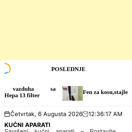
S
POSLEDNJE
k
i
p
 vazduha sa
t
Fen za kosu,stajler
a 13 filter
o
c
o
Četvrtak, 6 Augusta 2026
12
:
36
:
18
AM
n
t
KUĆNI APARATI
e
Savršeni kućni aparati – Postavite