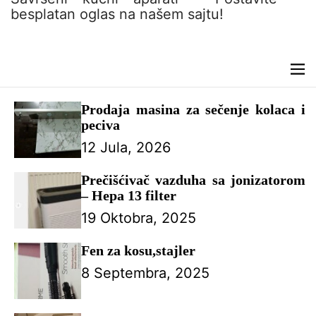
n
besplatan oglas na našem sajtu!
t
M
e
n
Prodaja masina za sečenje kolaca i
u
peciva
12 Jula, 2026
Prečišćivač vazduha sa jonizatorom
– Hepa 13 filter
19 Oktobra, 2025
Fen za kosu,stajler
8 Septembra, 2025