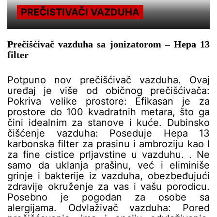
PREČISTIVAČI VAZDUHA
Prečišćivač vazduha sa jonizatorom – Hepa 13
filter
Potpuno nov prečišćivač vazduha. Ovaj
uređaj je više od običnog prečišćivača:
Pokriva velike prostore: Efikasan je za
prostore do 100 kvadratnih metara, što ga
čini idealnim za stanove i kuće. Dubinsko
čišćenje vazduha: Poseduje Hepa 13
karbonska filter za prasinu i ambroziju kao I
za fine cistice prljavstine u vazduhu. . Ne
samo da uklanja prašinu, već i eliminiše
grinje i bakterije iz vazduha, obezbeđujući
zdravije okruženje za vas i vašu porodicu.
Posebno je pogodan za osobe sa
alergijama. Odvlaživač vazduha: Pored