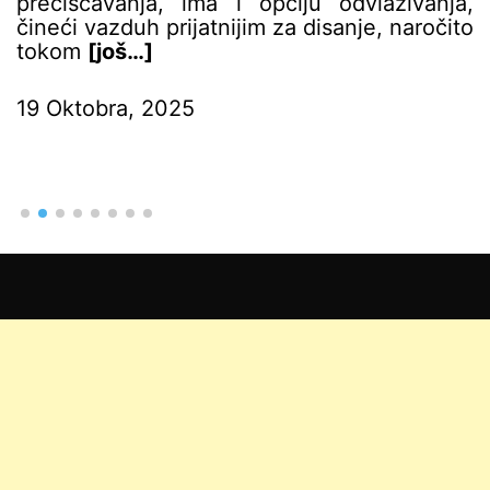
prečišćavanja, ima i opciju odvlaživanja,
čineći vazduh prijatnijim za disanje, naročito
tokom
[još…]
19 Oktobra, 2025