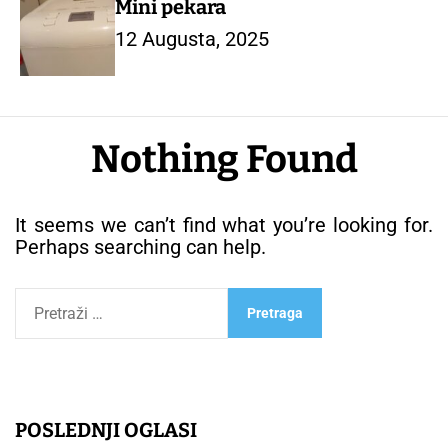
Mini pekara
12 Augusta, 2025
Nothing Found
It seems we can’t find what you’re looking for.
Perhaps searching can help.
P
r
e
t
r
a
g
POSLEDNJI OGLASI