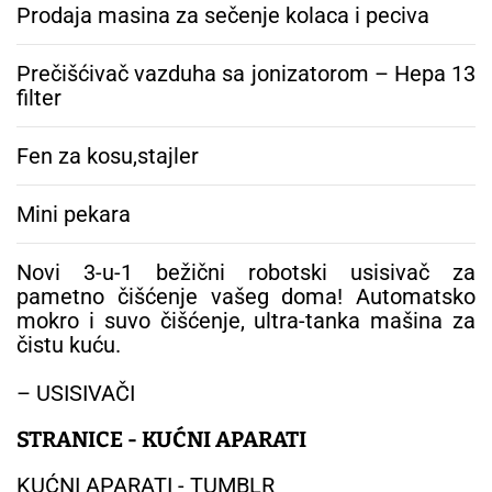
a
Prodaja masina za sečenje kolaca i peciva
:
Prečišćivač vazduha sa jonizatorom – Hepa 13
filter
Fen za kosu,stajler
Mini pekara
Novi 3-u-1 bežični robotski usisivač za
pametno čišćenje vašeg doma! Automatsko
mokro i suvo čišćenje, ultra-tanka mašina za
čistu kuću.
– USISIVAČI
STRANICE - KUĆNI APARATI
KUĆNI APARATI - TUMBLR