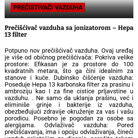
PREČISTIVAČI VAZDUHA
Prečišćivač vazduha sa jonizatorom – Hepa
13 filter
Potpuno nov prečišćivač vazduha. Ovaj uređaj
je više od običnog prečišćivača: Pokriva velike
prostore: Efikasan je za prostore do 100
kvadratnih metara, što ga čini idealnim za
stanove i kuće. Dubinsko čišćenje vazduha:
Poseduje Hepa 13 karbonska filter za prasinu i
ambroziju kao I za fine cistice prljavstine u
vazduhu. . Ne samo da uklanja prašinu, već i
eliminiše grinje i bakterije iz vazduha,
obezbeđujući zdravije okruženje za vas i vašu
porodicu. Posebno je pogodan za osobe sa
alergijama. Odvlaživač vazduha: Pored
prečišćavanja, ima i opciju odvlaživanja, čineći