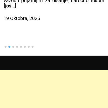
vazduh prijatnijim za disanje, naročito tokom
[još…]
19 Oktobra, 2025