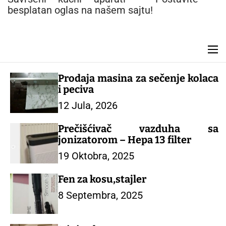
n
besplatan oglas na našem sajtu!
t
M
e
n
Prodaja masina za sečenje kolaca
u
i peciva
12 Jula, 2026
Prečišćivač vazduha sa
jonizatorom – Hepa 13 filter
19 Oktobra, 2025
Fen za kosu,stajler
8 Septembra, 2025