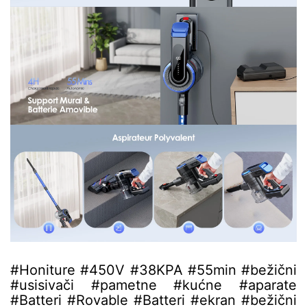
#Honiture #450V #38KPA #55min #bežični
#usisivači #pametne #kućne #aparate
#Batteri #Rovable #Batteri #ekran #bežični