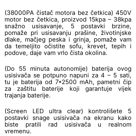
(38000PA čistač motora bez četkica) 450V
motor bez četkica, proizvod 15kpa – 38kpa
snažno usisavanje, 5 postavki brzine,
pomaže pri usisavanju prašine, životinjske
dlake, mačjeg peska i grinja, pomaže vam
da temeljito očistite sofu, krevet, tepih i
podove, daje vam vrlo čista okolina.
(Do 55 minuta autonomije) baterija ovog
usisivača se potpuno napuni za 4 – 5 sati,
tu je baterija od 7*2500 mAh, pametni čip
za zaštitu baterije koji garantuje vijek
trajanja baterije.
(Screen LED ultra clear) kontrolišete 5
postavki snage usisivača na ekranu kako
biste pratili rad usisivača u realnom
vremenu.