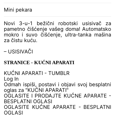
Mini pekara
Novi 3-u-1 bežični robotski usisivač za
pametno čišćenje vašeg doma! Automatsko
mokro i suvo čišćenje, ultra-tanka mašina
za čistu kuću.
– USISIVAČI
STRANICE - KUĆNI APARATI
KUĆNI APARATI - TUMBLR
Log In
Odmah ispiši, postavi i objavi svoj besplatni
oglas za "KUĆNI APARATI"
OGLASITE I PRODAJTE KUĆNE APARATE -
BESPLATNI OGLASI
OGLASITE KUĆNE APARATE - BESPLATNI
OGLASI