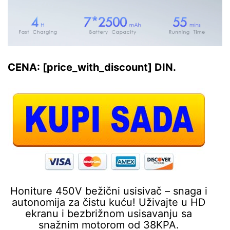
CENA: [price_with_discount] DIN.
Honiture 450V bežični usisivač – snaga i
autonomija za čistu kuću! Uživajte u HD
ekranu i bezbrižnom usisavanju sa
snažnim motorom od 38KPA.