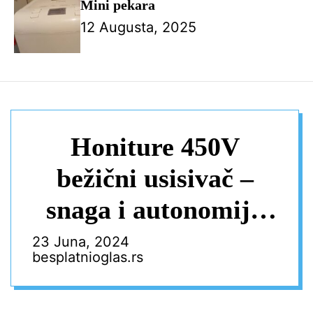
Mini pekara
12 Augusta, 2025
Honiture 450V
bežični usisivač –
snaga i autonomija
za čistu kuću!
23 Juna, 2024
besplatnioglas.rs
Uživajte u HD
ekranu i bezbrižnom