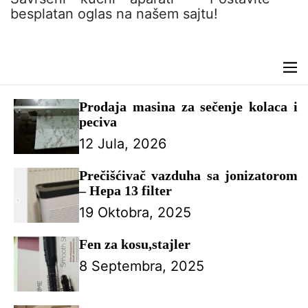
n
besplatan oglas na našem sajtu!
t
M
e
n
Prodaja masina za sečenje kolaca i
u
peciva
12 Jula, 2026
Prečišćivač vazduha sa jonizatorom
– Hepa 13 filter
19 Oktobra, 2025
Fen za kosu,stajler
8 Septembra, 2025