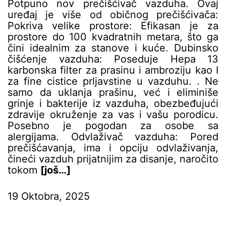
Potpuno nov prečišćivač vazduha. Ovaj
uređaj je više od običnog prečišćivača:
Pokriva velike prostore: Efikasan je za
prostore do 100 kvadratnih metara, što ga
čini idealnim za stanove i kuće. Dubinsko
čišćenje vazduha: Poseduje Hepa 13
karbonska filter za prasinu i ambroziju kao I
za fine cistice prljavstine u vazduhu. . Ne
samo da uklanja prašinu, već i eliminiše
grinje i bakterije iz vazduha, obezbeđujući
zdravije okruženje za vas i vašu porodicu.
Posebno je pogodan za osobe sa
alergijama. Odvlaživač vazduha: Pored
prečišćavanja, ima i opciju odvlaživanja,
čineći vazduh prijatnijim za disanje, naročito
tokom
[još…]
19 Oktobra, 2025