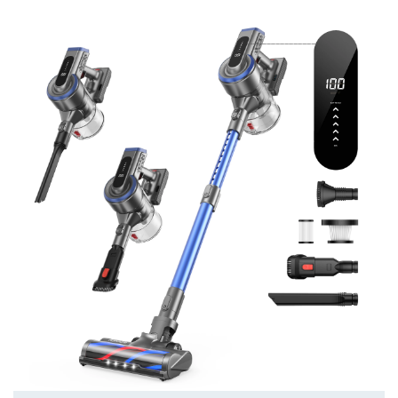
usisavanju sa
snažnim motorom od
38KPA.
– USISIVAČI