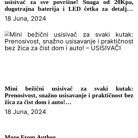
usisivač za sve površine! Snaga od 20Kpa,
dugotrajna baterija i LED četka za detaljno
čišćenje.
18 Juna, 2024
– USISIVAČI
Mini bežični usisivač za svaki kutak:
Prenosivost, snažno usisavanje i praktičnost bez
žica za čist dom i auto!
18 Juna, 2024
– USISIVAČI
More From Author