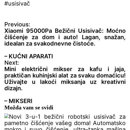
#usisivač
N
Previous:
a
Xiaomi 95000Pa Bežični Usisivač: Moćno
v
čišćenje za dom i auto! Lagan, snažan,
i
idealan za svakodnevne čistoće.
g
a
– KUĆNI APARATI
c
Next:
i
Mini električni mikser za kafu i jaja,
j
praktičan kuhinjski alat za svaku domaćicu!
a
Uživajte u lakoći miksanja uz kreativni
č
dizajn.
l
a
– MIKSERI
n
Možda vam se svidi
a
k
a