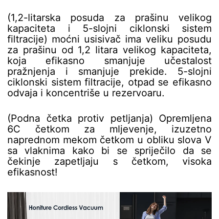
(1,2-litarska posuda za prašinu velikog
kapaciteta i 5-slojni ciklonski sistem
filtracije) moćni usisivač ima veliku posudu
za prašinu od 1,2 litara velikog kapaciteta,
koja efikasno smanjuje učestalost
pražnjenja i smanjuje prekide. 5-slojni
ciklonski sistem filtracije, otpad se efikasno
odvaja i koncentriše u rezervoaru.
(Podna četka protiv petljanja) Opremljena
6C četkom za mljevenje, izuzetno
naprednom mekom četkom u obliku slova V
sa vlaknima kako bi se spriječilo da se
čekinje zapetljaju s četkom, visoka
efikasnost!